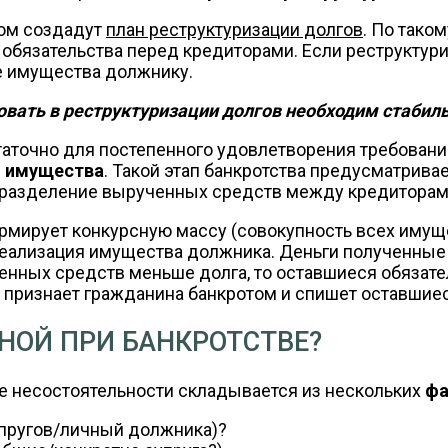
ом создадут
план реструктуризации долгов
. По тако
и обязательства перед кредиторами. Если реструктури
ие имущества должнику.
вовать в реструктуризации долгов необходим стабил
аточно для постепенного удовлетворения требовани
я имущества
. Такой этап банкротства предусматрив
 разделение вырученных средств между кредиторам
ирует конкурсную массу (совокупность всех имуще
реализация имущества должника. Деньги полученные 
енных средств меньше долга, то оставшиеся обязате
 признает гражданина банкротом и спишет оставшиес
НОЙ ПРИ БАНКРОТСТВЕ?
е несостоятельности складывается из нескольких
фа
упругов/личный должника)?