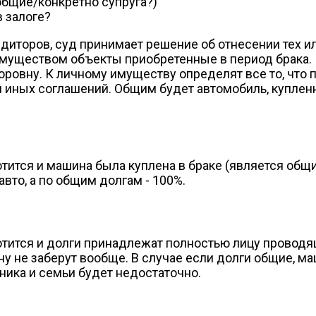
бщие/конкретно супруга?)
 залоге?
едиторов, суд принимает решение об отнесении тех и
муществом объекты приобретенные в период брака.
поровну. К личному имуществу определят все то, что 
ли иных соглашений. Общим будет автомобиль, купле
отится и машина была куплена в браке (является об
вто, а по общим долгам - 100%.
отится и долги принадлежат полностью лицу проводя
у не заберут вообще. В случае если долги общие, ма
ника и семьи будет недостаточно.