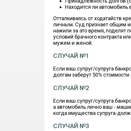
Принадлежность долгов (о
Находится ли автомобиль в
Отталкиваясь от ходатайств кр
личным. Суд признает общим и
нажили за это время, поделят 
условий брачного контракта и
мужем и женой.
СЛУЧАЙ №1
Если ваш супруг/супруга банкр
долгам заберут 50% стоимости а
СЛУЧАЙ №2
Если ваш супруг/супруга банкр
а автомобиль лично ваш - машин
когда имущества супруга-долж
СЛУЧАЙ №3