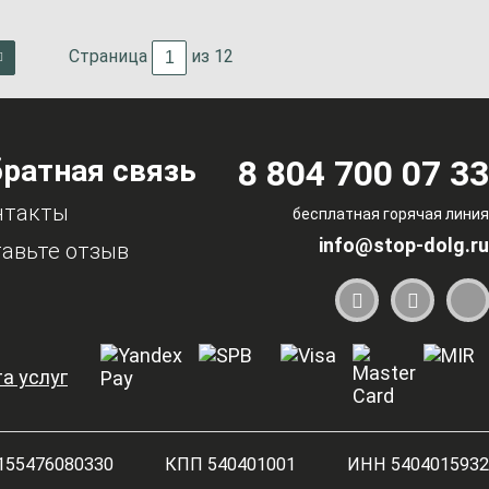
Страница
из 12
ратная связь
8 804 700 07 33
нтакты
бесплатная горячая линия
info@stop-dolg.ru
авьте отзыв
а услуг
155476080330
КПП 540401001
ИНН 5404015932