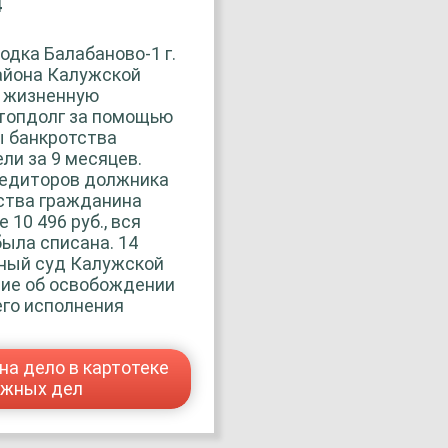
4
одка Балабаново-1 г.
айона Калужской
ю жизненную
Стопдолг за помощью
ы банкротства
ли за 9 месяцев.
редиторов должника
ства гражданина
10 496 руб., вся
ыла списана. 14
жный суд Калужской
ние об освобождении
го исполнения
на дело в картотеке
ажных дел