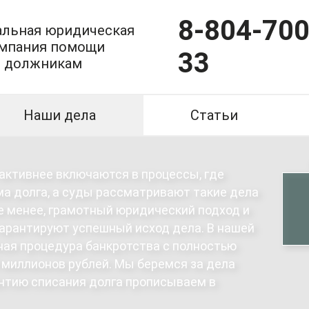
8-804-700
льная юридическая
мпания помощи
33
должникам
Наши дела
Статьи
 активнее включаются в процессы, где
ма долга, а суды рассматривают такие дела
не менее, грамотный юридический подход и
гарантируют успешный исход дела. В нашей
ная процедура банкротства с полностью
 миллионов рублей. Мы беремся за дела
антию списания долга прописываем в