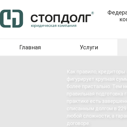
Федера
ко
Главная
Услуги
Как правило, кредиторы
фигурирует крупная сум
более пристально. Тем 
правильная подготовка 
практике есть завершен
списанным долгом в 229
любой сложности, а гар
договоре.