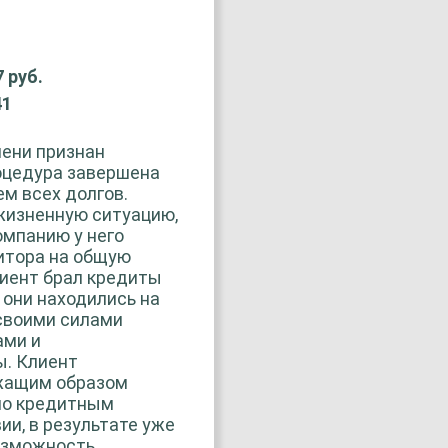
7 руб.
41
ени признан
роцедура завершена
ем всех долгов.
жизненную ситуацию,
омпанию у него
дитора на общую
Клиент брал кредиты
. они находились на
своими силами
ами и
ы. Клиент
жащим образом
по кредитным
ии, в результате уже
возможность