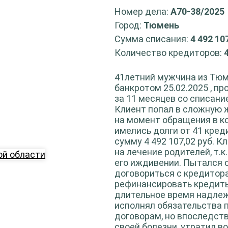
Номер дела:
А70-38/2025
Город:
Тюмень
Сумма списания:
4 492 10
Количество кредиторов:
41летний мужчина из Тюм
банкротом 25.02.2025 , п
за 11 месяцев со списани
Клиент попал в сложную 
на момент обращения в к
имелись долги от 41 кре
сумму 4 492 107,02 руб. 
на лечение родителей, т.к
его иждивении. Пытался 
договориться с кредитор
рефинансировать кредит
длительное время надле
исполнял обязательства 
договорам, но впоследств
своей болезни, утратил 