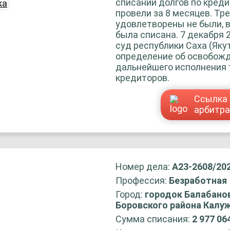
списании долгов по кред
провели за 8 месяцев. Тр
удовлетворены не были, 
была списана. 7 декабря 
суд республики Саха (Яку
определение об освобожд
дальнейшего исполнения
кредиторов.
Ссылка 
арбитр
Номер дела:
А23-2608/20
Профессия:
Безработная
Город:
городок Балабанов
Боровского района Калу
Сумма списания:
2 977 06