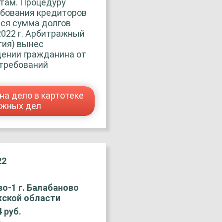
итам. Процедуру
ебования кредиторов
вся сумма долгов
2022 г. Арбитражный
тия) вынес
ении гражданина от
 требований
на дело в картотеке
ажных дел
22
о-1 г. Балабаново
жской области
4 руб.