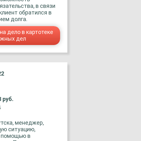
зательства, в связи
 клиент обратился в
ием долга.
на дело в картотеке
ажных дел
22
8 руб.
4
тска, менеджер,
ую ситуацию,
а помощью в