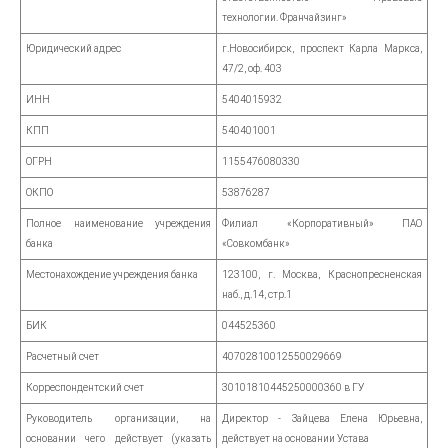
технологии. Франчайзинг»
Юридический адрес
г.Новосибирск, проспект Карла Маркса,
47/2, оф. 403
ИНН
5404015932
КПП
540401001
ОГРН
1155476080330
ОКПО
53876287
Полное наименование учреждения
Филиал «Корпоративный» ПАО
банка
«Совкомбанк»
Местонахождение учреждения банка
123100, г. Москва, Краснопресненская
наб., д.14, стр.1
БИК
044525360
Расчетный счет
40702810012550029669
Корреспондентский счет
30101810445250000360 в ГУ
Руководитель организации, на
Директор - Зайцева Елена Юрьевна,
основании чего действует (указать
действует на основании Устава