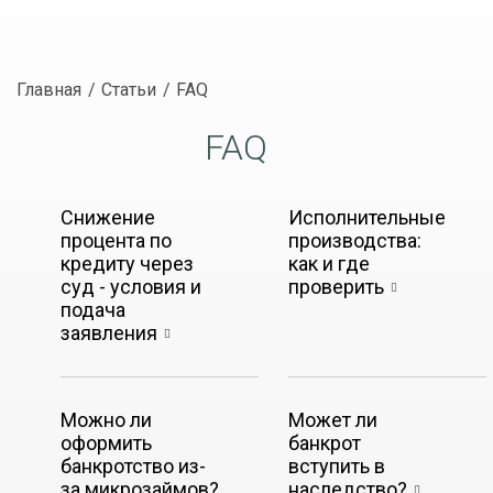
СТАТЬИ
Главная
Статьи
FAQ
FAQ
Снижение
Исполнительные
процента по
производства:
кредиту через
как и где
суд - условия и
проверить
подача
заявления
Можно ли
Может ли
оформить
банкрот
банкротство из-
вступить в
за микрозаймов?
наследство?