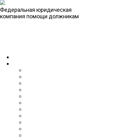
Федеральная юридическая
компания помощи должникам
8-804-700-07-33
Заказать звонок
Главная
Услуги
Все услуги
Банкротство
Защита заемщиков
Защита в суде
Ипотечные каникулы
Кредитные каникулы
Отмена судебного приказа
Персональная консультация
Отказ от взаимодействия с кредиторами
Отзыв согласия на взаимодействие
Жалоба на коллекторов