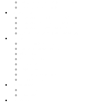
Защита после банкротства
Внесудебное банкротство
Наши дела
Списано до 500 тыс. руб.
Списано 500 тыс. - 2 млн руб.
Списано более 2 млн руб.
Дела о защите прав заёмщиков
Статьи
Всё о банкротстве
Защита заёмщиков
Ипотека
Коллекторы
Новости
Сми о нас
Услуги в регионах
Вопрос-ответ
О компании
Отзывы
Акции
Контакты