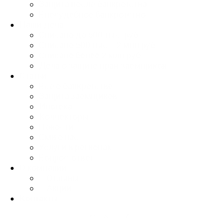
Защита после банкротства
Внесудебное банкротство
Наши дела
Списано до 500 тыс. руб.
Списано 500 тыс. - 2 млн руб.
Списано более 2 млн руб.
Дела о защите прав заёмщиков
Статьи
Всё о банкротстве
Защита заёмщиков
Ипотека
Коллекторы
Новости
Сми о нас
Услуги в регионах
Вопрос-ответ
О компании
Отзывы
Акции
Контакты