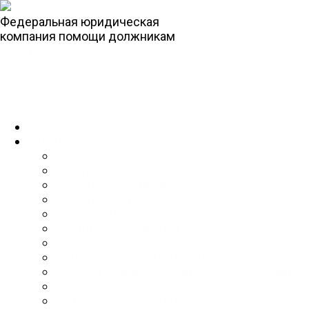
Федеральная юридическая
компания помощи должникам
8-804-700-07-33
Заказать звонок
Главная
Услуги
Все услуги
Банкротство
Защита заемщиков
Защита в суде
Ипотечные каникулы
Кредитные каникулы
Отмена судебного приказа
Персональная консультация
Отказ от взаимодействия с кредиторами
Отзыв согласия на взаимодействие
Жалоба на коллекторов