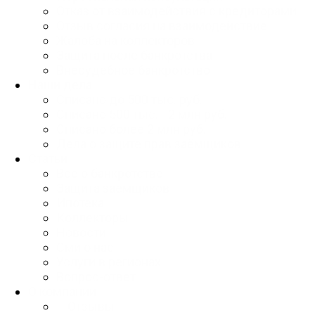
Отказ от взаимодействия с кредиторами
Отзыв согласия на взаимодействие
Жалоба на коллекторов
Защита после банкротства
Внесудебное банкротство
Наши дела
Списано до 500 тыс. руб.
Списано 500 тыс. - 2 млн руб.
Списано более 2 млн руб.
Дела о защите прав заёмщиков
Статьи
Всё о банкротстве
Защита заёмщиков
Ипотека
Коллекторы
Новости
Сми о нас
Услуги в регионах
Вопрос-ответ
О компании
Отзывы