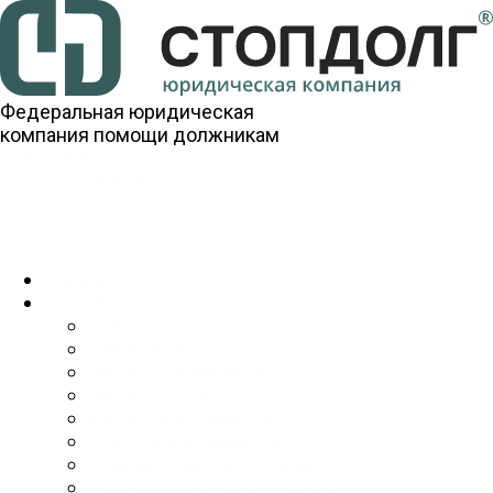
Федеральная юридическая
компания помощи должникам
8-804-700-07-33
Заказать звонок
Главная
Услуги
Все услуги
Банкротство
Защита заемщиков
Защита в суде
Ипотечные каникулы
Кредитные каникулы
Отмена судебного приказа
Персональная консультация