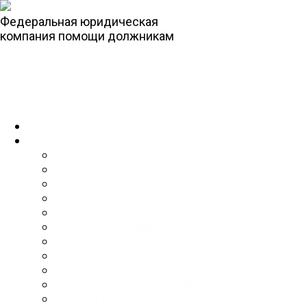
Федеральная юридическая
компания помощи должникам
8-804-700-07-33
Заказать звонок
Главная
Услуги
Все услуги
Банкротство
Защита заемщиков
Защита в суде
Ипотечные каникулы
Кредитные каникулы
Отмена судебного приказа
Персональная консультация
Отказ от взаимодействия с кредиторами
Отзыв согласия на взаимодействие
Жалоба на коллекторов