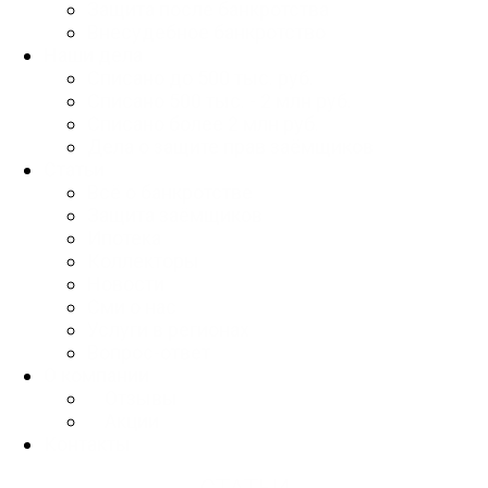
Защита после банкротства
Внесудебное банкротство
Наши дела
Списано до 500 тыс. руб.
Списано 500 тыс. - 2 млн руб.
Списано более 2 млн руб.
Дела о защите прав заёмщиков
Статьи
Всё о банкротстве
Защита заёмщиков
Ипотека
Коллекторы
Новости
Сми о нас
Услуги в регионах
Вопрос-ответ
О компании
Отзывы
Акции
Контакты