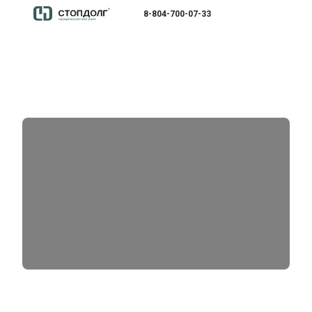
8-804-700-07-33
ОТЗЫВЫ
Ангелина Евгеньевна
Наша клиентка из Новосибирска Ангелина Евгеньевна
рассказывает о том, как она решилась пройти процедуру