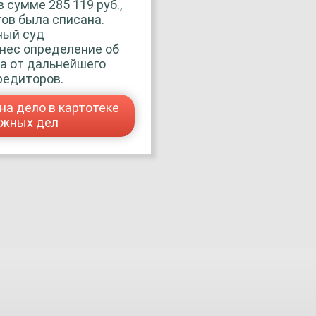
 сумме 285 119 руб.,
ов была списана.
ный суд
нес определение об
а от дальнейшего
редиторов.
на дело в картотеке
ажных дел