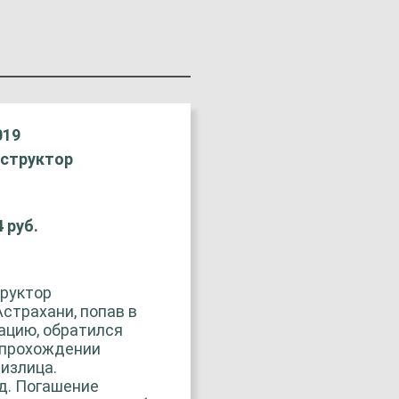
019
структор
4 руб.
1
руктор
страхани, попав в
ацию, обратился
 прохождении
излица.
д. Погашение