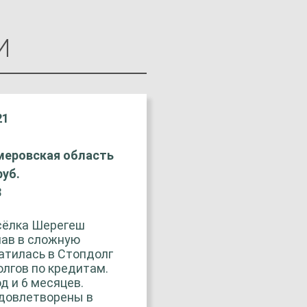
И
21
емеровская область
руб.
8
сёлка Шерегеш
пав в сложную
атилась в Стопдолг
олгов по кредитам.
д и 6 месяцев.
удовлетворены в