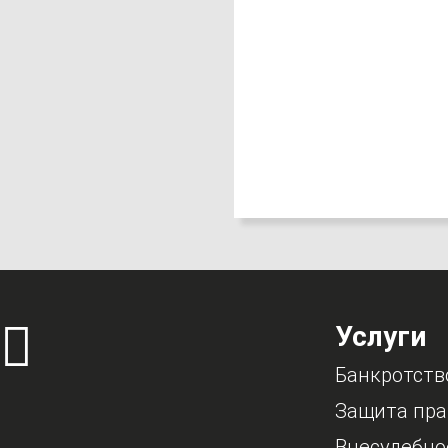
Услуги
Банкротств
Защита пра
Внесудебно