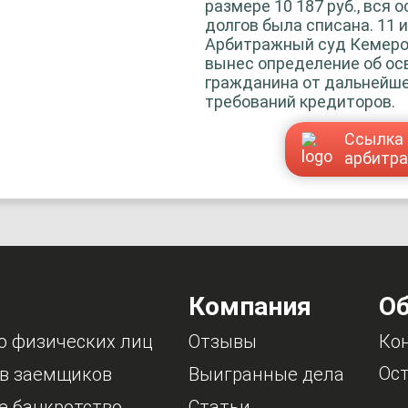
размере 10 187 руб., вся 
долгов была списана. 11 и
Арбитражный суд Кемеро
вынес определение об о
гражданина от дальнейше
требований кредиторов.
Ссылка 
арбитр
Компания
Об
о физических лиц
Отзывы
Ко
Ост
в заемщиков
Выигранные дела
е банкротство
Статьи