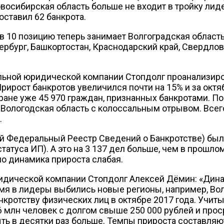
овосибирская область больше не входит в тройку лиде
оставил 62 банкрота.
 10 позицию теперь занимает Волгоградская область (
рбург, Башкортостан, Краснодарский край, Свердлов
ьной юридической компании Стопдолг проанализиро
Прирост банкротов увеличился почти на 15% и за октя
тране уже 45 970 граждан, признанных банкротами. П
 Вологодская область с колоссальным отрывом. Всег
.
й Федеральный Реестр Сведений о Банкротстве) был
татуса ИП). А это на 3 137 дел больше, чем в прошл
но динамика прироста слабая.
дической компании Стопдолг Алексей Дёмин: «Дина
мя в лидеры выбились новые регионы, например, Во
нкротству физических лиц в октябре 2017 года. Учиты
6 млн человек с долгом свыше 250 000 рублей и прос
ть в десятки раз больше. Темпы прироста составляю