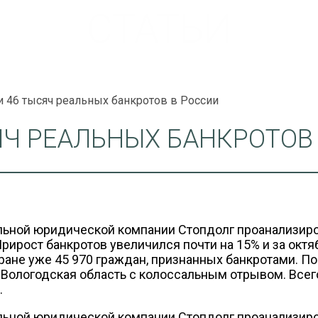
СТАТЬИ
и 46 тысяч реальных банкротов в России
ЯЧ РЕАЛЬНЫХ БАНКРОТОВ
ьной юридической компании Стопдолг проанализиро
Прирост банкротов увеличился почти на 15% и за октя
тране уже 45 970 граждан, признанных банкротами. П
 Вологодская область с колоссальным отрывом. Всег
.
льной юридической компании Стопдолг проанализир