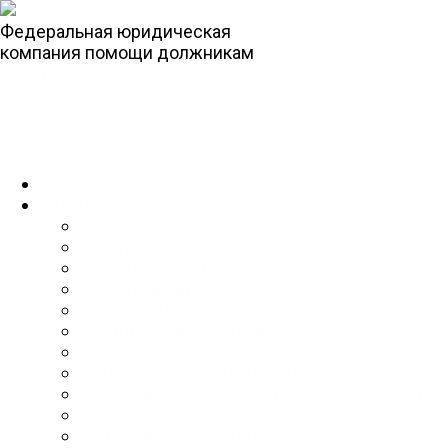
Федеральная юридическая
компания помощи должникам
8-804-700-07-33
Заказать звонок
Главная
Услуги
Все услуги
Банкротство
Защита заемщиков
Защита в суде
Ипотечные каникулы
Кредитные каникулы
Отмена судебного приказа
Персональная консультация
Отказ от взаимодействия с кредиторами
Отзыв согласия на взаимодействие
Жалоба на коллекторов