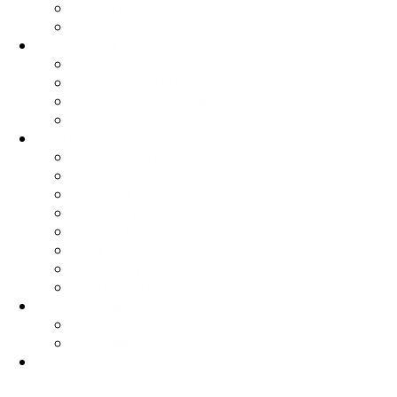
Защита после банкротства
Внесудебное банкротство
Наши дела
Списано до 500 тыс. руб.
Списано 500 тыс. - 2 млн руб.
Списано более 2 млн руб.
Дела о защите прав заёмщиков
Статьи
Всё о банкротстве
Защита заёмщиков
Ипотека
Коллекторы
Новости
Сми о нас
Услуги в регионах
Вопрос-ответ
О компании
Отзывы
Акции
Контакты