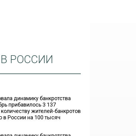
 В РОССИИ
вала динамику банкротства
брь прибавилось 3 137
о количеству жителей-банкротов
о в России на 100 тысяч
овала динамику
банкротства