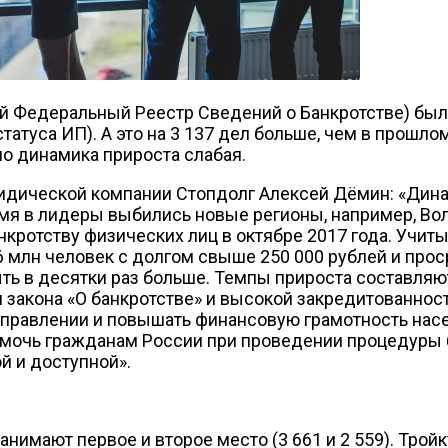
й Федеральный Реестр Сведений о Банкротстве) был
татуса ИП). А это на 3 137 дел больше, чем в прошл
но динамика прироста слабая.
дической компании Стопдолг Алексей Дёмин: «Дина
мя в лидеры выбились новые регионы, например, Во
нкротству физических лиц в октябре 2017 года. Учиты
6 млн человек с долгом свыше 250 000 рублей и прос
ть в десятки раз больше. Темпы прироста составляю
и закона «О банкротстве» и высокой закредитованно
аправлении и повышать финансовую грамотность нас
омочь гражданам России при проведении процедуры 
й и доступной».
анимают первое и второе место (3 661 и 2 559). Трой